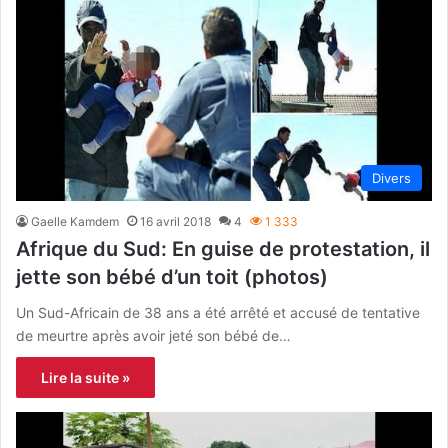
Divers
Gaelle Kamdem
16 avril 2018
4
1 333
Afrique du Sud: En guise de protestation, il
jette son bébé d’un toit (photos)
Un Sud-Africain de 38 ans a été arrêté et accusé de tentative
de meurtre après avoir jeté son bébé de…
Lire la suite »