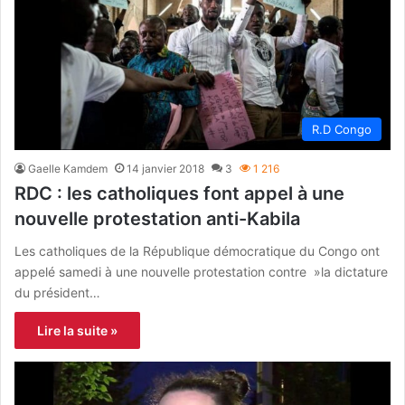
R.D Congo
Gaelle Kamdem
14 janvier 2018
3
1 216
RDC : les catholiques font appel à une
nouvelle protestation anti-Kabila
Les catholiques de la République démocratique du Congo ont
appelé samedi à une nouvelle protestation contre »la dictature
du président…
Lire la suite »