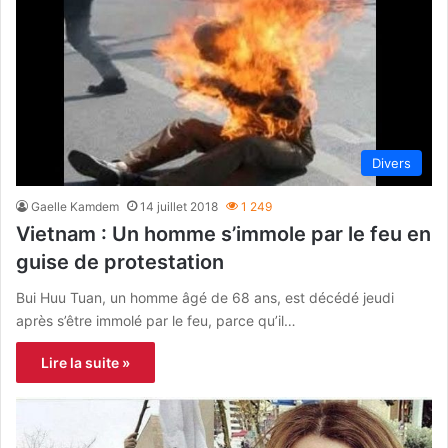
Divers
Gaelle Kamdem
14 juillet 2018
1 249
Vietnam : Un homme s’immole par le feu en
guise de protestation
Bui Huu Tuan, un homme âgé de 68 ans, est décédé jeudi
après s’être immolé par le feu, parce qu’il…
Lire la suite »