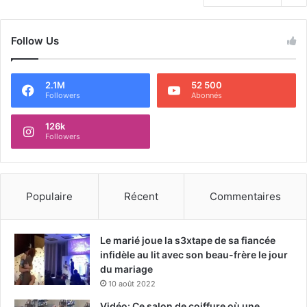
Follow Us
2.1M
52 500
Followers
Abonnés
126k
Followers
Populaire
Récent
Commentaires
Le marié joue la s3xtape de sa fiancée
infidèle au lit avec son beau-frère le jour
du mariage
10 août 2022
Vidéo: Ce salon de coiffure où une