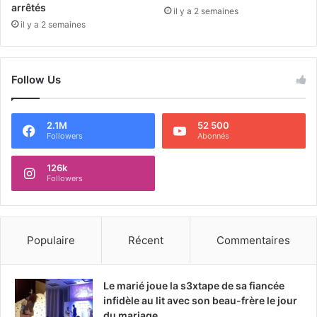
arrêtés
il y a 2 semaines
il y a 2 semaines
Follow Us
2.1M
52 500
Followers
Abonnés
126k
Followers
Populaire
Récent
Commentaires
Le marié joue la s3xtape de sa fiancée
infidèle au lit avec son beau-frère le jour
du mariage