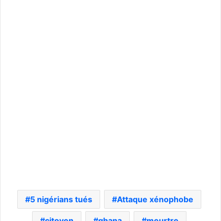
5 nigérians tués
Attaque xénophobe
citoyen
ghana
meurtre