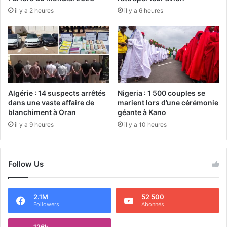
il y a 2 heures
il y a 6 heures
Algérie : 14 suspects arrêtés
Nigeria : 1 500 couples se
dans une vaste affaire de
marient lors d’une cérémonie
blanchiment à Oran
géante à Kano
il y a 9 heures
il y a 10 heures
Follow Us
2.1M
52 500
Followers
Abonnés