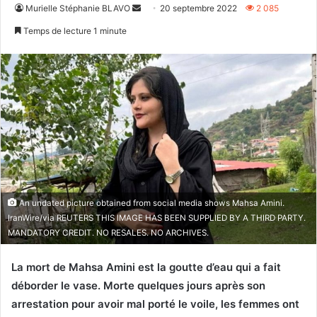
Envoyer
Murielle Stéphanie BLAVO
20 septembre 2022
2 085
un
Temps de lecture 1 minute
courriel
An undated picture obtained from social media shows Mahsa Amini.
IranWire/via REUTERS THIS IMAGE HAS BEEN SUPPLIED BY A THIRD PARTY.
MANDATORY CREDIT. NO RESALES. NO ARCHIVES.
La mort de Mahsa Amini est la goutte d’eau qui a fait
déborder le vase. Morte quelques jours après son
arrestation pour avoir mal porté le voile, les femmes ont