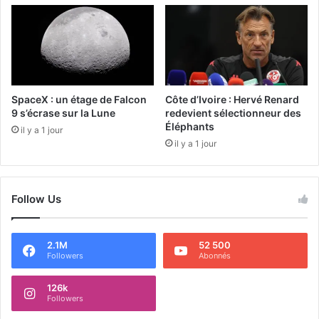
SpaceX : un étage de Falcon
Côte d’Ivoire : Hervé Renard
9 s’écrase sur la Lune
redevient sélectionneur des
Éléphants
il y a 1 jour
il y a 1 jour
Follow Us
2.1M
52 500
Followers
Abonnés
126k
Followers