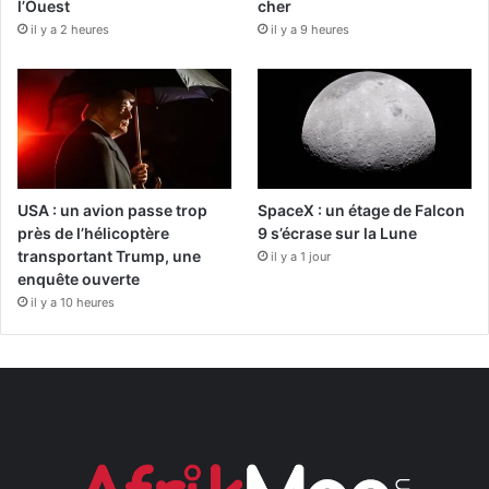
l’Ouest
cher
il y a 2 heures
il y a 9 heures
USA : un avion passe trop
SpaceX : un étage de Falcon
près de l’hélicoptère
9 s’écrase sur la Lune
transportant Trump, une
il y a 1 jour
enquête ouverte
il y a 10 heures