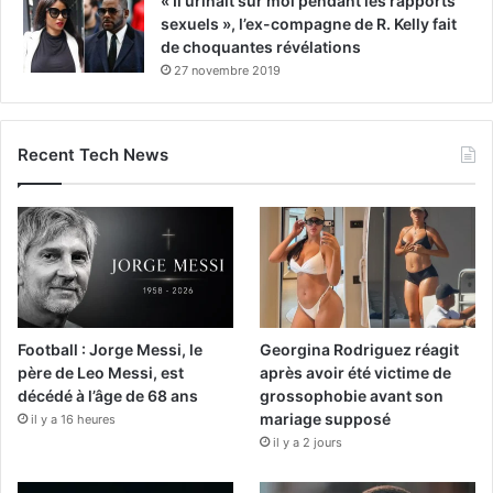
« Il urinait sur moi pendant les rapports
sexuels », l’ex-compagne de R. Kelly fait
de choquantes révélations
27 novembre 2019
Recent Tech News
Football : Jorge Messi, le
Georgina Rodriguez réagit
père de Leo Messi, est
après avoir été victime de
décédé à l’âge de 68 ans
grossophobie avant son
mariage supposé
il y a 16 heures
il y a 2 jours