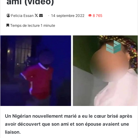
ami (vidéo)
Follow
Envoyer
Felicia Essan
14 septembre 2022
8 765
on
un
Temps de lecture 1 minute
X
courriel
Un Nigérian nouvellement marié a eu le cœur brisé après
avoir découvert que son ami et son épouse avaient une
liaison.