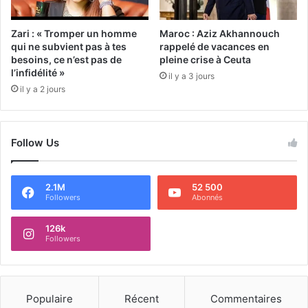
Zari : « Tromper un homme
Maroc : Aziz Akhannouch
qui ne subvient pas à tes
rappelé de vacances en
besoins, ce n’est pas de
pleine crise à Ceuta
l’infidélité »
il y a 3 jours
il y a 2 jours
Follow Us
2.1M
52 500
Followers
Abonnés
126k
Followers
Populaire
Récent
Commentaires