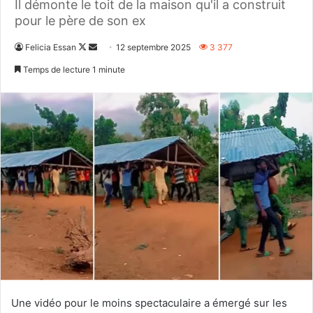
Il démonte le toit de la maison qu'il a construit
pour le père de son ex
Follow
Envoyer
Felicia Essan
12 septembre 2025
3 377
on
un
Temps de lecture 1 minute
X
courriel
Une vidéo pour le moins spectaculaire a émergé sur les