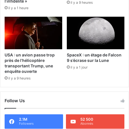
l’infidélité »
il y a 9 heures
il y a 1 heure
USA : un avion passe trop
SpaceX : un étage de Falcon
près de l’hélicoptère
9 s’écrase sur la Lune
transportant Trump, une
il y a 1 jour
enquête ouverte
il y a 9 heures
Follow Us
2.1M
52 500
Followers
Abonnés