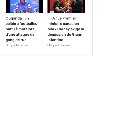
Ouganda : un
FIFA : Le Premier
célèbre footballeur
ministre canadien
battu à mort lors
Mark Carney exige la
d’une attaque de
démission de Gianni
gang de rue
Infantino
il y a 14 heures
il y a 15 heures