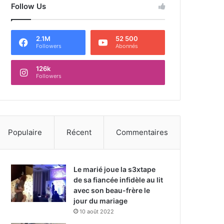
Follow Us
2.1M
52 500
Followers
Abonnés
126k
Followers
Populaire
Récent
Commentaires
Le marié joue la s3xtape
de sa fiancée infidèle au lit
avec son beau-frère le
jour du mariage
10 août 2022