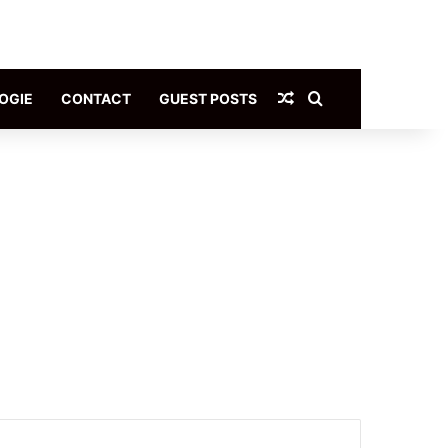
Article Aléatoire
Rechercher
OGIE
CONTACT
GUEST POSTS