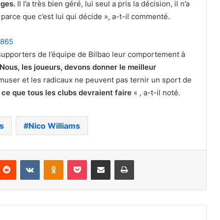
nges.
Il l’a très bien géré, lui seul a pris la décision, il n’a
parce que c’est lui qui décide », a-t-il commenté.
3865
 supporters de l’équipe de Bilbao leur comportement à
 Nous, les joueurs, devons donner le meilleur
user et les radicaux ne peuvent pas ternir un sport de
ce que tous les clubs devraient faire
« , a-t-il noté.
ms
Nico Williams
nterest
Reddit
VKontakte
Odnoklassniki
Pocket
Partager par email
Imprimer