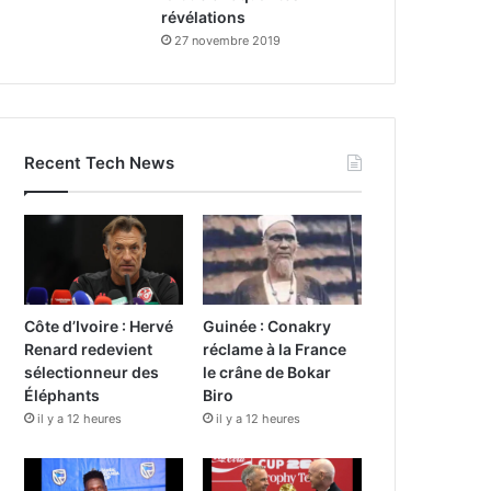
révélations
27 novembre 2019
Recent Tech News
Côte d’Ivoire : Hervé
Guinée : Conakry
Renard redevient
réclame à la France
sélectionneur des
le crâne de Bokar
Éléphants
Biro
il y a 12 heures
il y a 12 heures