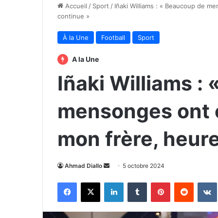
Accueil
/
Sport
/
Iñaki Williams : « Beaucoup de me
continue »
À la Une
Football
Sport
A la Une
Iñaki Williams :
mensonges ont é
mon frère, heure
Envoyer
Ahmad Diallo
5 octobre 2024
un
Facebook
X
Linkedin
Tumblr
Pinterest
Reddit
courriel