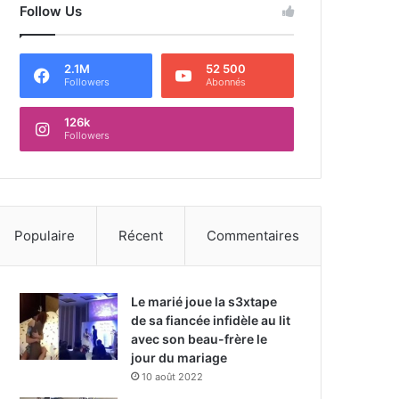
Follow Us
2.1M
52 500
Followers
Abonnés
126k
Followers
Populaire
Récent
Commentaires
Le marié joue la s3xtape
de sa fiancée infidèle au lit
avec son beau-frère le
jour du mariage
10 août 2022