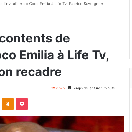
e l’invitation de Coco Emilia à Life Tv, Fabrice Sawegnon
écontents de
oco Emilia à Life Tv,
on recadre
2 575
Temps de lecture 1 minute
VKontakte
Odnoklassniki
Pocket