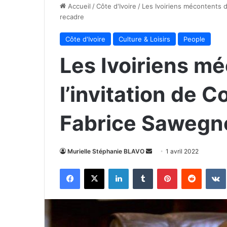
Accueil
/
Côte d'Ivoire
/
Les Ivoiriens mécontents d
recadre
Côte d'Ivoire
Culture & Loisirs
People
Les Ivoiriens m
l’invitation de C
Fabrice Sawegn
Envoyer
Murielle Stéphanie BLAVO
1 avril 2022
un
Facebook
X
Linkedin
Tumblr
Pinterest
Reddit
courriel