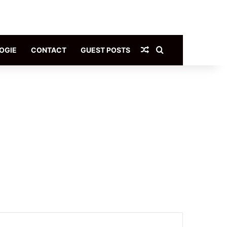
Article Aléatoire
Rechercher
OGIE
CONTACT
GUEST POSTS