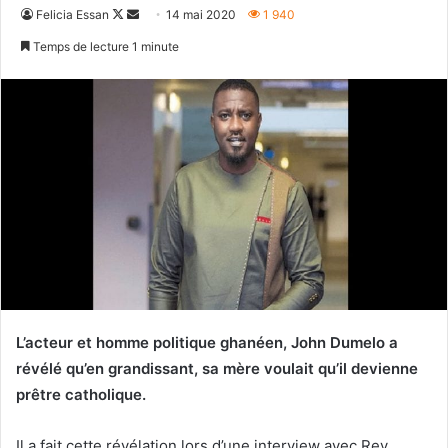
Follow
Envoyer
Felicia Essan
14 mai 2020
1 940
on
un
Temps de lecture 1 minute
X
courriel
L’acteur et homme politique ghanéen, John Dumelo a
révélé qu’en grandissant, sa mère voulait qu’il devienne
prêtre catholique.
Il a fait cette révélation lors d’une interview avec Rev