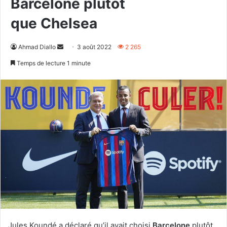
Barcelone plutôt
que Chelsea
Envoyer
Ahmad Diallo
3 août 2022
2 265
un
Temps de lecture 1 minute
courriel
Jules Koundé a déclaré qu’il avait choisi
Barcelone
plutôt