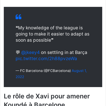
❝My knowledge of the league is
going to make it easier to adapt as
soon as possible❞
💬
@jkeey4
on settling in at Barça
pic.twitter.com/2h88pvzeWa
— FC Barcelona (@FCBarcelona)
August 1,
2022
Le rôle de Xavi pour amener
Koundé à Barcelone