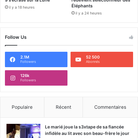
Éléphants
il y a 18 heures
il y a 24 heures
Follow Us
2.1M
52 500
Followers
Abonnés
126k
Followers
Populaire
Récent
Commentaires
Le marié joue la s3xtape de sa fiancée
infidèle au lit avec son beau-frère le jour