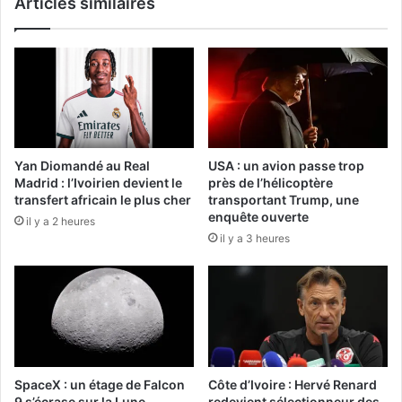
Articles similaires
Yan Diomandé au Real
USA : un avion passe trop
Madrid : l’Ivoirien devient le
près de l’hélicoptère
transfert africain le plus cher
transportant Trump, une
enquête ouverte
il y a 2 heures
il y a 3 heures
SpaceX : un étage de Falcon
Côte d’Ivoire : Hervé Renard
9 s’écrase sur la Lune
redevient sélectionneur des