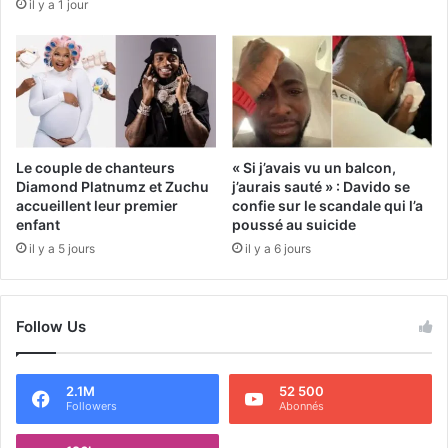
il y a 1 jour
Le couple de chanteurs
« Si j’avais vu un balcon,
Diamond Platnumz et Zuchu
j’aurais sauté » : Davido se
accueillent leur premier
confie sur le scandale qui l’a
enfant
poussé au suicide
il y a 5 jours
il y a 6 jours
Follow Us
2.1M
52 500
Followers
Abonnés