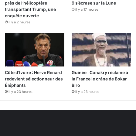
près de l’hélicoptère
9 s’écrase sur la Lune
transportant Trump, une
il y a 17 heures
enquête ouverte
il y a 2 heures
Côte d’Ivoire : Hervé Renard
Guinée : Conakry réclame à
redevient sélectionneur des
la France le crâne de Bokar
Éléphants
Biro
il y a 23 heures
il y a 23 heures