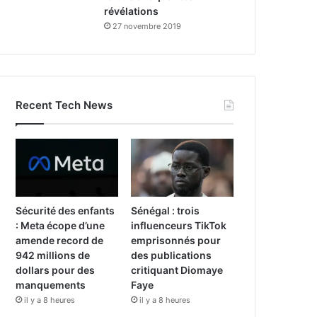
révélations
27 novembre 2019
Recent Tech News
Sécurité des enfants
Sénégal : trois
: Meta écope d’une
influenceurs TikTok
amende record de
emprisonnés pour
942 millions de
des publications
dollars pour des
critiquant Diomaye
manquements
Faye
il y a 8 heures
il y a 8 heures