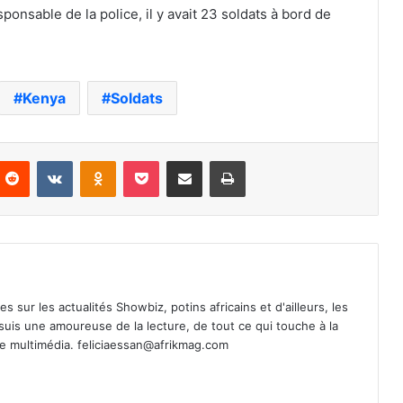
ponsable de la police, il y avait 23 soldats à bord de
Kenya
Soldats
nterest
Reddit
VKontakte
Odnoklassniki
Pocket
Partager par email
Imprimer
es sur les actualités Showbiz, potins africains et d'ailleurs, les
 suis une amoureuse de la lecture, de tout ce qui touche à la
de multimédia.
feliciaessan@afrikmag.com