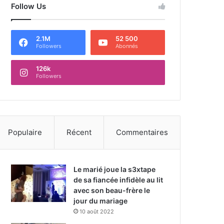
Follow Us
2.1M
52 500
Followers
Abonnés
126k
Followers
Populaire
Récent
Commentaires
Le marié joue la s3xtape
de sa fiancée infidèle au lit
avec son beau-frère le
jour du mariage
10 août 2022