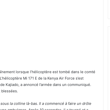
raînement lorsque l’hélicoptère est tombé dans le comté
. L’hélicoptère Mi 171 E de la Kenya Air Force s’est
de Kajiado, a annoncé l’armée dans un communiqué.
t blessées.
sous la colline là-bas. Il a commencé à faire un drôle
 à une ambulance. Après 10 secondes, il a tourné et a