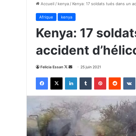
Accueil
/
kenya
/
Kenya: 17 soldats tués dans un ac
Afrique
kenya
Kenya: 17 soldat
accident d’hélic
Follow
Envoyer
Felicia Essan
25 juin 2021
on
un
Facebook
X
Linkedin
Tumblr
Pinterest
Reddit
X
courriel