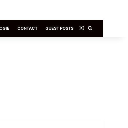
Article Aléatoire
Rechercher
OGIE
CONTACT
GUEST POSTS