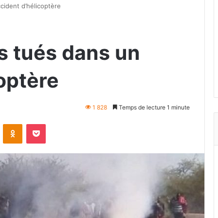
cident d’hélicoptère
s tués dans un
optère
1 828
Temps de lecture 1 minute
VKontakte
Odnoklassniki
Pocket