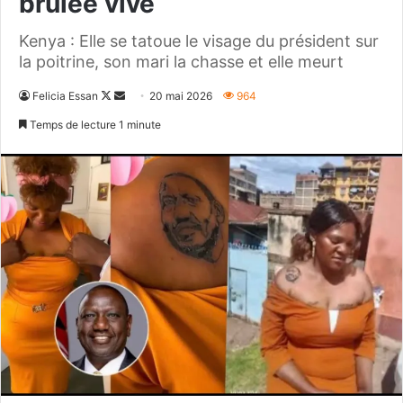
brûlée vive
Kenya : Elle se tatoue le visage du président sur
la poitrine, son mari la chasse et elle meurt
Follow
Envoyer
Felicia Essan
20 mai 2026
964
on
un
Temps de lecture 1 minute
X
courriel