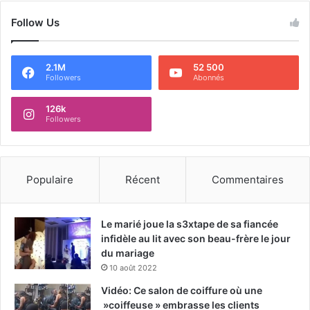
Follow Us
2.1M
52 500
Followers
Abonnés
126k
Followers
Populaire
Récent
Commentaires
Le marié joue la s3xtape de sa fiancée
infidèle au lit avec son beau-frère le jour
du mariage
10 août 2022
Vidéo: Ce salon de coiffure où une
»coiffeuse » embrasse les clients