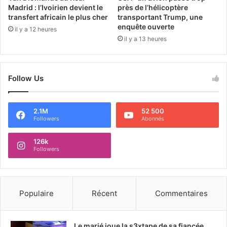
Madrid : l’Ivoirien devient le
près de l’hélicoptère
transfert africain le plus cher
transportant Trump, une
enquête ouverte
il y a 12 heures
il y a 13 heures
Follow Us
2.1M
52 500
Followers
Abonnés
126k
Followers
Populaire
Récent
Commentaires
Le marié joue la s3xtape de sa fiancée