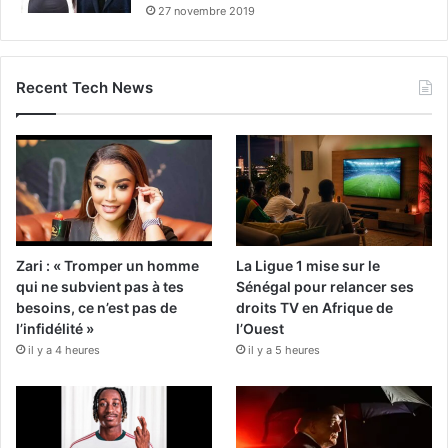
27 novembre 2019
Recent Tech News
Zari : « Tromper un homme
La Ligue 1 mise sur le
qui ne subvient pas à tes
Sénégal pour relancer ses
besoins, ce n’est pas de
droits TV en Afrique de
l’infidélité »
l’Ouest
il y a 4 heures
il y a 5 heures