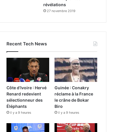
révélations
27 novembre 2019
Recent Tech News
Côte d’Ivoire : Hervé
Guinée : Conakry
Renard redevient
réclame à la France
sélectionneur des
le crâne de Bokar
Éléphants
Biro
il y a 9 heures
il y a 9 heures