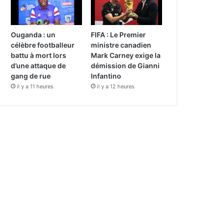
Ouganda : un
FIFA : Le Premier
célèbre footballeur
ministre canadien
battu à mort lors
Mark Carney exige la
d’une attaque de
démission de Gianni
gang de rue
Infantino
il y a 11 heures
il y a 12 heures