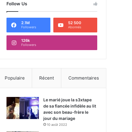
Follow Us
2.1M
52 500
Followers
Abonnés
126k
Followers
Populaire
Récent
Commentaires
Le marié joue la s3xtape
de sa fiancée infidèle au lit
avec son beau-frère le
jour du mariage
10 août 2022