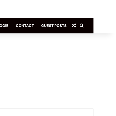
Article Aléatoire
Rechercher
OGIE
CONTACT
GUEST POSTS