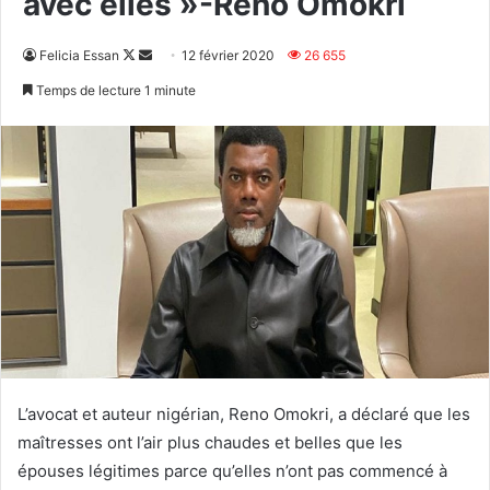
avec elles »-Reno Omokri
Follow
Envoyer
Felicia Essan
12 février 2020
26 655
on
un
Temps de lecture 1 minute
X
courriel
L’avocat et auteur nigérian, Reno Omokri, a déclaré que les
maîtresses ont l’air plus chaudes et belles que les
épouses légitimes parce qu’elles n’ont pas commencé à