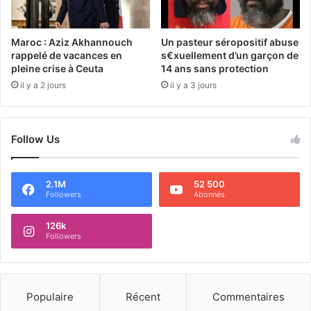
Maroc : Aziz Akhannouch
Un pasteur séropositif abuse
rappelé de vacances en
s€xuellement d’un garçon de
pleine crise à Ceuta
14 ans sans protection
il y a 2 jours
il y a 3 jours
Follow Us
2.1M
52 500
Followers
Abonnés
126k
Followers
Populaire
Récent
Commentaires