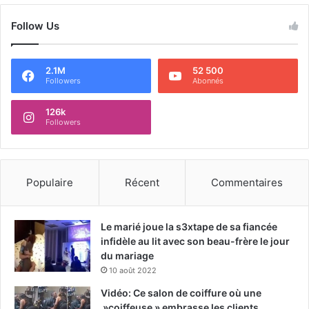
Follow Us
2.1M
52 500
Followers
Abonnés
126k
Followers
Populaire
Récent
Commentaires
Le marié joue la s3xtape de sa fiancée
infidèle au lit avec son beau-frère le jour
du mariage
10 août 2022
Vidéo: Ce salon de coiffure où une
»coiffeuse » embrasse les clients