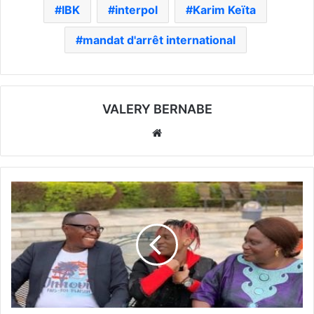
IBK
interpol
Karim Keïta
mandat d'arrêt international
VALERY BERNABE
Website