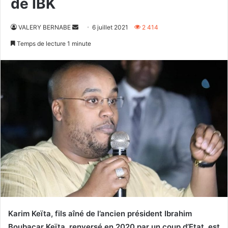
de IBK
Envoyer
VALERY BERNABE
6 juillet 2021
2 414
un
Temps de lecture 1 minute
courriel
Karim Keïta, fils aîné de l’ancien président Ibrahim
Boubacar Keïta, renversé en 2020 par un coup d’Etat, est