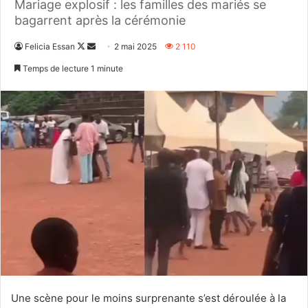
Mariage explosif : les familles des mariés se
bagarrent après la cérémonie
Follow
Envoyer
Felicia Essan
2 mai 2025
2 110
on
un
Temps de lecture 1 minute
X
courriel
Une scène pour le moins surprenante s’est déroulée à la