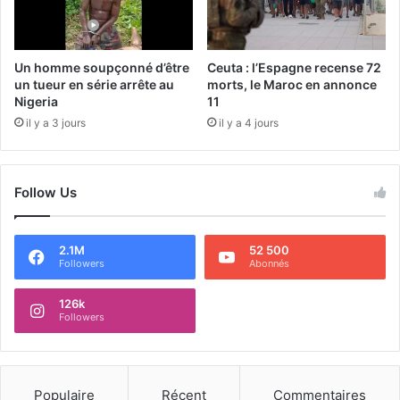
Un homme soupçonné d’être
Ceuta : l’Espagne recense 72
un tueur en série arrête au
morts, le Maroc en annonce
Nigeria
11
il y a 3 jours
il y a 4 jours
Follow Us
2.1M
52 500
Followers
Abonnés
126k
Followers
Populaire
Récent
Commentaires