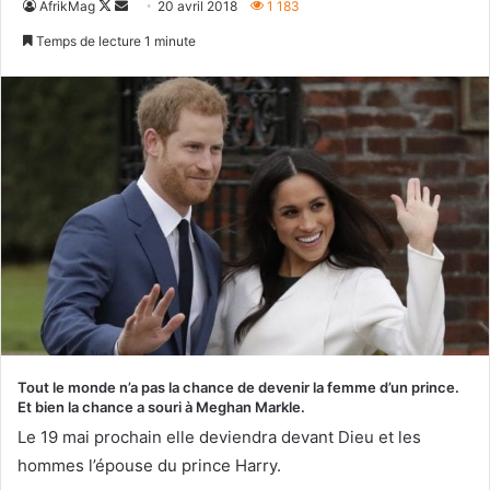
Follow
Envoyer
AfrikMag
20 avril 2018
1 183
on
un
Temps de lecture 1 minute
X
courriel
Tout le monde n’a pas la chance de devenir la femme d’un prince.
Et bien la chance a souri à Meghan Markle.
Le 19 mai prochain elle deviendra devant Dieu et les
hommes l’épouse du prince Harry.