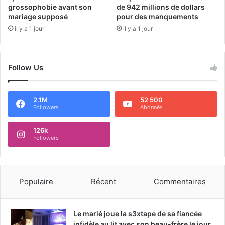
grossophobie avant son
de 942 millions de dollars
mariage supposé
pour des manquements
il y a 1 jour
il y a 1 jour
Follow Us
2.1M
52 500
Followers
Abonnés
126k
Followers
Populaire
Récent
Commentaires
Le marié joue la s3xtape de sa fiancée
infidèle au lit avec son beau-frère le jour