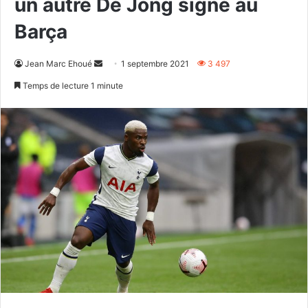
un autre De Jong signe au
Barça
Envoyer
Jean Marc Ehoué
1 septembre 2021
3 497
un
Temps de lecture 1 minute
courriel