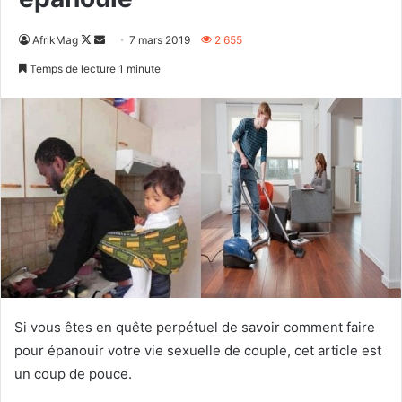
Follow
Envoyer
AfrikMag
7 mars 2019
2 655
on
un
Temps de lecture 1 minute
X
courriel
Si vous êtes en quête perpétuel de savoir comment faire
pour épanouir votre vie sexuelle de couple, cet article est
un coup de pouce.