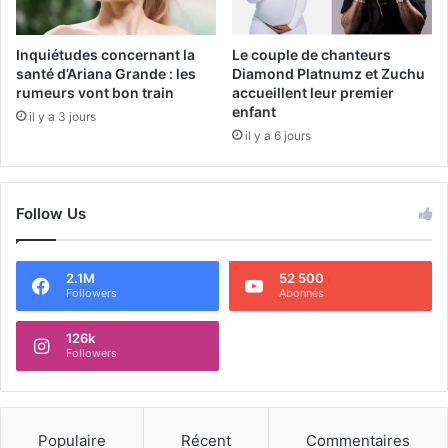
Inquiétudes concernant la
Le couple de chanteurs
santé d’Ariana Grande : les
Diamond Platnumz et Zuchu
rumeurs vont bon train
accueillent leur premier
enfant
il y a 3 jours
il y a 6 jours
Follow Us
2.1M
52 500
Followers
Abonnés
126k
Followers
Populaire
Récent
Commentaires