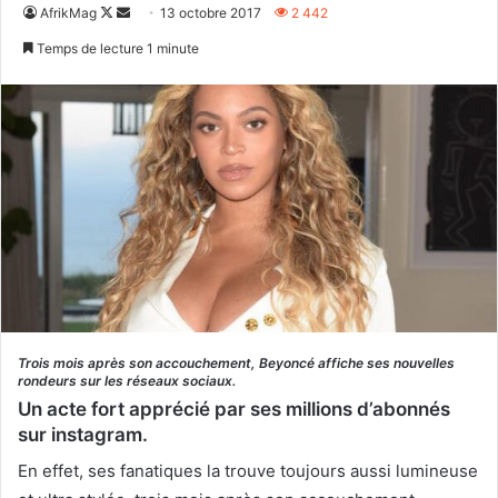
Follow
Envoyer
AfrikMag
13 octobre 2017
2 442
on
un
Temps de lecture 1 minute
X
courriel
Trois mois après son accouchement, Beyoncé affiche ses nouvelles
rondeurs sur les réseaux sociaux.
Un acte fort apprécié par ses millions d’abonnés
sur instagram.
En effet, ses fanatiques la trouve toujours aussi lumineuse