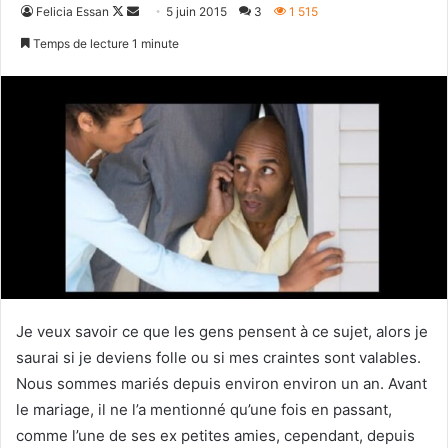
Follow
Envoyer
Felicia Essan
5 juin 2015
3
1 515
on
un
Temps de lecture 1 minute
X
courriel
Je veux savoir ce que les gens pensent à ce sujet, alors je
saurai si je deviens folle ou si mes craintes sont valables.
Nous sommes mariés depuis environ environ un an. Avant
le mariage, il ne l’a mentionné qu’une fois en passant,
comme l’une de ses ex petites amies, cependant, depuis