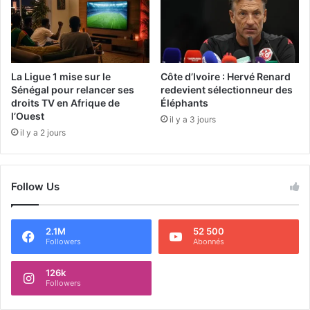
La Ligue 1 mise sur le
Côte d’Ivoire : Hervé Renard
Sénégal pour relancer ses
redevient sélectionneur des
droits TV en Afrique de
Éléphants
l’Ouest
il y a 3 jours
il y a 2 jours
Follow Us
2.1M
52 500
Followers
Abonnés
126k
Followers