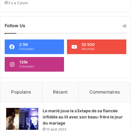
il y a 2 jours
Follow Us
2.1M
52 500
Followers
Abonnés
126k
Followers
Populaire
Récent
Commentaires
Le marié joue la s3xtape de sa fiancée
infidèle au lit avec son beau-frère le jour
du mariage
10 août 2022