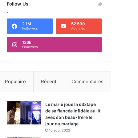
Follow Us
2.1M
52 500
Followers
Abonnés
126k
Followers
Populaire
Récent
Commentaires
Le marié joue la s3xtape
de sa fiancée infidèle au lit
avec son beau-frère le
jour du mariage
10 août 2022