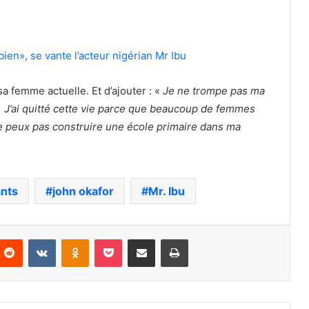
s bien», se vante l’acteur nigérian Mr Ibu
sa femme actuelle. Et d’ajouter : «
Je ne trompe pas ma
. J’ai quitté cette vie parce que beaucoup de femmes
ne peux pas construire une école primaire dans ma
ants
john okafor
Mr. Ibu
nterest
Reddit
VKontakte
Odnoklassniki
Pocket
Partager par email
Imprimer