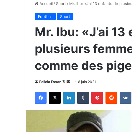
Accueil
/
Sport
/
Mr. Ibu: «J’ai 13 enfants de plus
Football
Sport
Mr. Ibu: «J’ai 13
plusieurs femmes
comme des pig
Follow
Envoyer
Felicia Essan
8 juin 2021
on
un
Facebook
X
Linkedin
Tumblr
Pinterest
Reddit
X
courriel