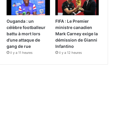
Ouganda : un
FIFA : Le Premier
célèbre footballeur
ministre canadien
battu à mort lors
Mark Carney exige la
d’une attaque de
démission de Gianni
gang de rue
Infantino
il y a 11 heures
il y a 12 heures