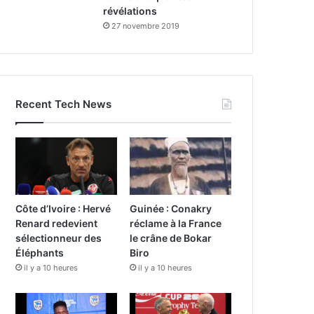
révélations
27 novembre 2019
Recent Tech News
Côte d’Ivoire : Hervé
Guinée : Conakry
Renard redevient
réclame à la France
sélectionneur des
le crâne de Bokar
Éléphants
Biro
il y a 10 heures
il y a 10 heures