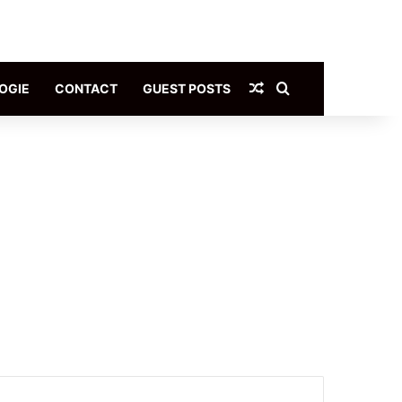
Article Aléatoire
Rechercher
OGIE
CONTACT
GUEST POSTS