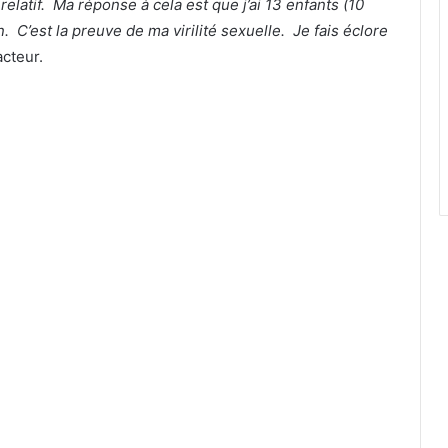
 relatif. Ma réponse à cela est que j’ai 13 enfants (10
n. C’est la preuve de ma virilité sexuelle. Je fais éclore
acteur.