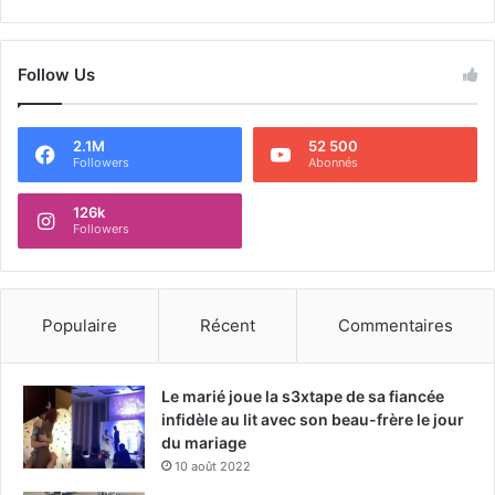
Follow Us
2.1M
52 500
Followers
Abonnés
126k
Followers
Populaire
Récent
Commentaires
Le marié joue la s3xtape de sa fiancée
infidèle au lit avec son beau-frère le jour
du mariage
10 août 2022