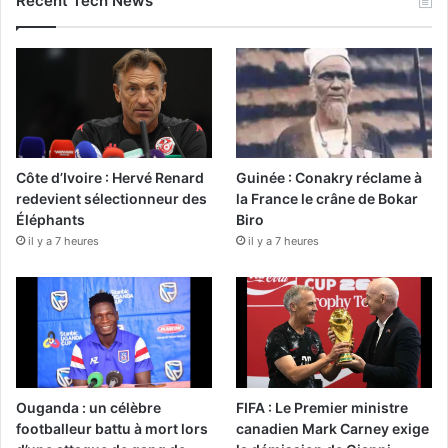
Recent Tech News
Côte d’Ivoire : Hervé Renard
Guinée : Conakry réclame à
redevient sélectionneur des
la France le crâne de Bokar
Éléphants
Biro
il y a 7 heures
il y a 7 heures
Ouganda : un célèbre
FIFA : Le Premier ministre
footballeur battu à mort lors
canadien Mark Carney exige