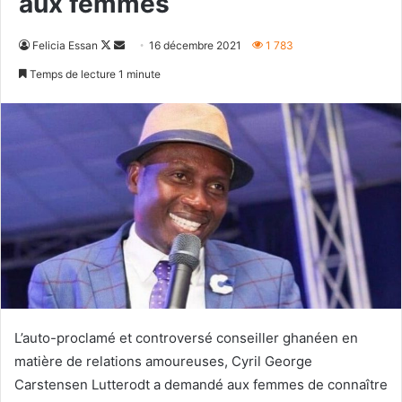
aux femmes
Follow
Envoyer
Felicia Essan
16 décembre 2021
1 783
on
un
Temps de lecture 1 minute
X
courriel
L’auto-proclamé et controversé conseiller ghanéen en
matière de relations amoureuses, Cyril George
Carstensen Lutterodt a demandé aux femmes de connaître