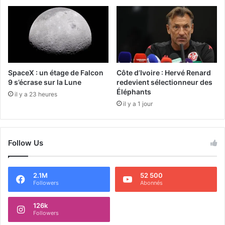
SpaceX : un étage de Falcon
Côte d’Ivoire : Hervé Renard
9 s’écrase sur la Lune
redevient sélectionneur des
Éléphants
il y a 23 heures
il y a 1 jour
Follow Us
2.1M
52 500
Followers
Abonnés
126k
Followers