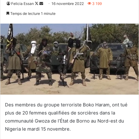
Follow
Envoyer
Felicia Essan
16 novembre 2022
3 199
on
un
Temps de lecture 1 minute
X
courriel
Des membres du groupe terroriste Boko Haram, ont tué
plus de 20 femmes qualifiées de sorcières dans la
communauté Gwoza de l’État de Borno au Nord-est du
Nigeria le mardi 15 novembre.