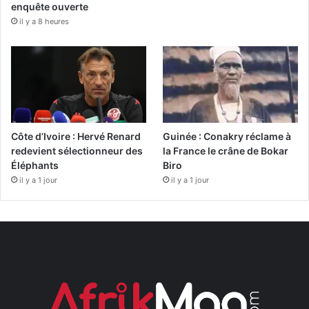
enquête ouverte
il y a 8 heures
Côte d’Ivoire : Hervé Renard
Guinée : Conakry réclame à
redevient sélectionneur des
la France le crâne de Bokar
Éléphants
Biro
il y a 1 jour
il y a 1 jour