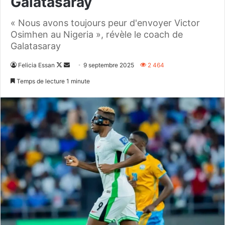
Galatasaray
« Nous avons toujours peur d'envoyer Victor
Osimhen au Nigeria », révèle le coach de
Galatasaray
Follow
Envoyer
Felicia Essan
9 septembre 2025
2 464
on
un
Temps de lecture 1 minute
X
courriel