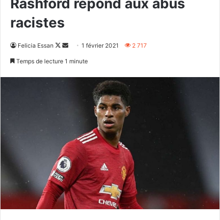
Rashford répond aux abus
racistes
Follow
Envoyer
Felicia Essan
1 février 2021
2 717
on
un
Temps de lecture 1 minute
X
courriel