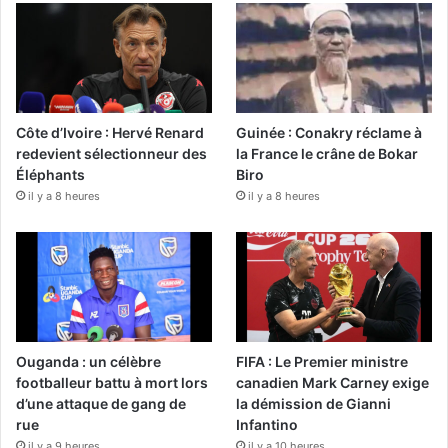
Côte d’Ivoire : Hervé Renard
Guinée : Conakry réclame à
redevient sélectionneur des
la France le crâne de Bokar
Éléphants
Biro
il y a 8 heures
il y a 8 heures
Ouganda : un célèbre
FIFA : Le Premier ministre
footballeur battu à mort lors
canadien Mark Carney exige
d’une attaque de gang de
la démission de Gianni
rue
Infantino
il y a 9 heures
il y a 10 heures