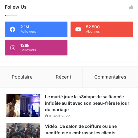
Follow Us
2.1M
52 500
Followers
Abonnés
126k
Followers
Populaire
Récent
Commentaires
Le marié joue la s3xtape de sa fiancée
infidèle au lit avec son beau-frère le jour
du mariage
10 août 2022
Vidéo: Ce salon de coiffure où une
»coiffeuse » embrasse les clients