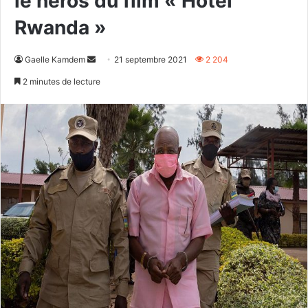
le héros du film « Hôtel
Rwanda »
Envoyer
Gaelle Kamdem
21 septembre 2021
2 204
un
2 minutes de lecture
courriel