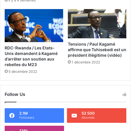
il y a 4 semaines
Tensions / Paul Kagamé
RDC-Rwanda / Les Etats-
affirme que Tshisekedi est un
Unis demandent à Kagamé
président illégitime (vidéo)
d’arrêter son soutien aux
1 décembre 2022
rebelles du M23
5 décembre 2022
Follow Us
2.1M
52 500
Followers
Abonnés
126k