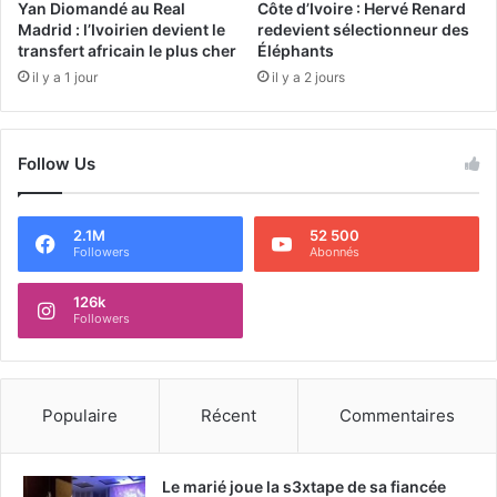
Yan Diomandé au Real
Côte d’Ivoire : Hervé Renard
Madrid : l’Ivoirien devient le
redevient sélectionneur des
transfert africain le plus cher
Éléphants
il y a 1 jour
il y a 2 jours
Follow Us
2.1M
52 500
Followers
Abonnés
126k
Followers
Populaire
Récent
Commentaires
Le marié joue la s3xtape de sa fiancée