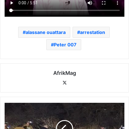
alassane ouattara
arrestation
Peter 007
AfrikMag
X