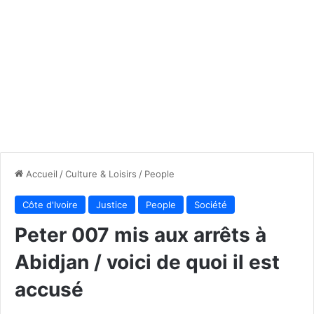
Accueil
/
Culture & Loisirs
/
People
Côte d'Ivoire
Justice
People
Société
Peter 007 mis aux arrêts à
Abidjan / voici de quoi il est
accusé