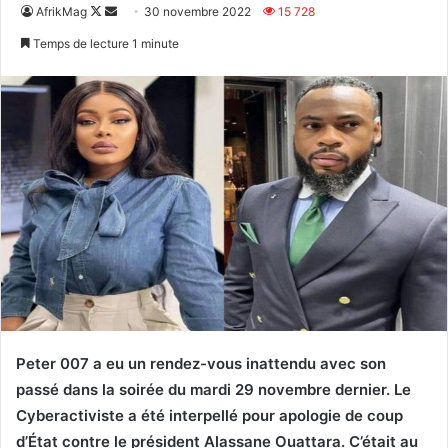
Follow
Envoyer
AfrikMag
30 novembre 2022
15 728
on
un
Temps de lecture 1 minute
X
courriel
Peter 007 a eu un rendez-vous inattendu avec son
passé dans la soirée du mardi 29 novembre dernier. Le
Cyberactiviste a été interpellé pour apologie de coup
d’État contre le président Alassane Ouattara. C’était au