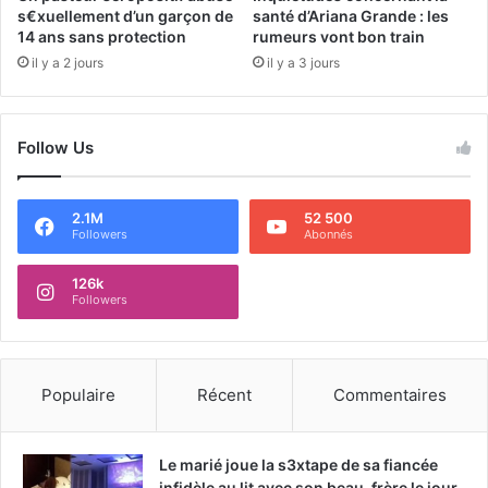
s€xuellement d’un garçon de
santé d’Ariana Grande : les
14 ans sans protection
rumeurs vont bon train
il y a 2 jours
il y a 3 jours
Follow Us
2.1M
52 500
Followers
Abonnés
126k
Followers
Populaire
Récent
Commentaires
Le marié joue la s3xtape de sa fiancée
infidèle au lit avec son beau-frère le jour