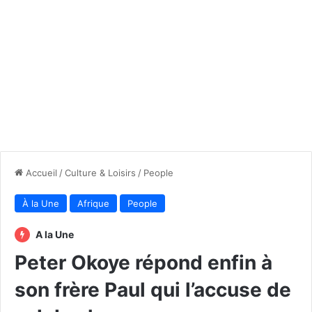
Accueil
/
Culture & Loisirs
/
People
À la Une
Afrique
People
A la Une
Peter Okoye répond enfin à
son frère Paul qui l’accuse de