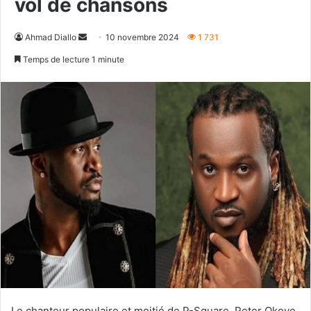
vol de chansons
Envoyer
Ahmad Diallo
10 novembre 2024
1 731
un
Temps de lecture 1 minute
courriel
Le chanteur populaire et moitié de P-Square, Peter Okoye,