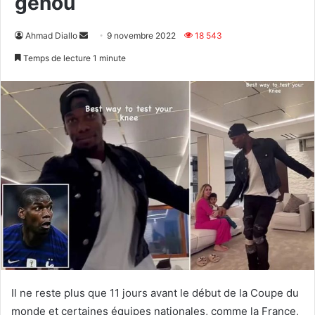
genou
Envoyer
Ahmad Diallo
9 novembre 2022
18 543
un
Temps de lecture 1 minute
courriel
Il ne reste plus que 11 jours avant le début de la Coupe du
monde et certaines équipes nationales, comme la France,