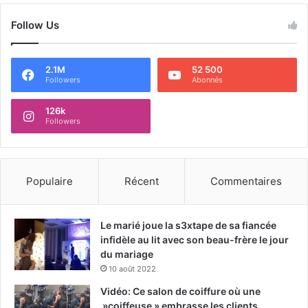
Follow Us
2.1M
52 500
Followers
Abonnés
126k
Followers
Populaire
Récent
Commentaires
Le marié joue la s3xtape de sa fiancée
infidèle au lit avec son beau-frère le jour
du mariage
10 août 2022
Vidéo: Ce salon de coiffure où une
»coiffeuse » embrasse les clients