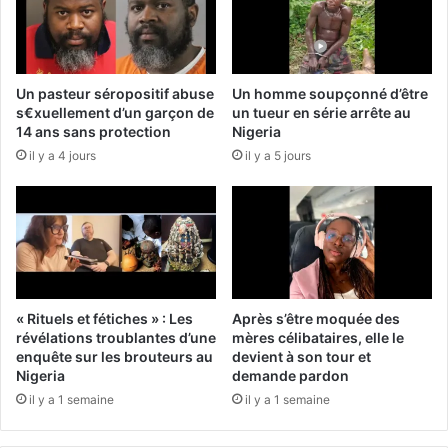
Un pasteur séropositif abuse
Un homme soupçonné d’être
s€xuellement d’un garçon de
un tueur en série arrête au
14 ans sans protection
Nigeria
il y a 4 jours
il y a 5 jours
« Rituels et fétiches » : Les
Après s’être moquée des
révélations troublantes d’une
mères célibataires, elle le
enquête sur les brouteurs au
devient à son tour et
Nigeria
demande pardon
il y a 1 semaine
il y a 1 semaine