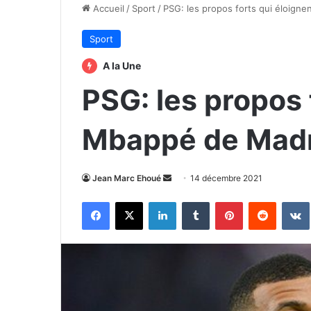
Accueil
/
Sport
/
PSG: les propos forts qui éloign
Sport
A la Une
PSG: les propos 
Mbappé de Mad
Envoyer
Jean Marc Ehoué
14 décembre 2021
un
Facebook
X
Linkedin
Tumblr
Pinterest
Reddit
courriel