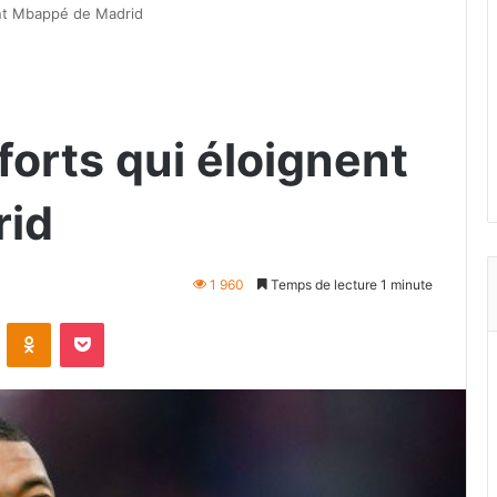
ent Mbappé de Madrid
forts qui éloignent
rid
1 960
Temps de lecture 1 minute
VKontakte
Odnoklassniki
Pocket