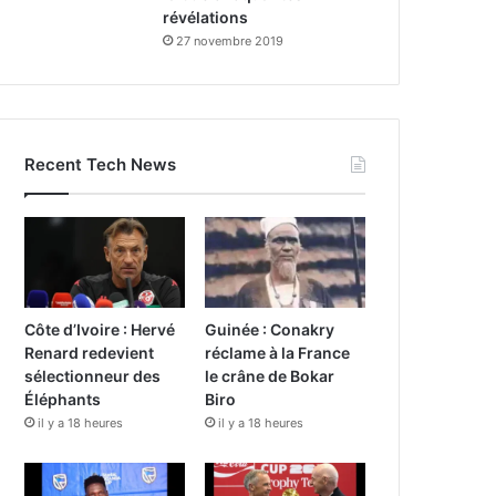
révélations
27 novembre 2019
Recent Tech News
Côte d’Ivoire : Hervé
Guinée : Conakry
Renard redevient
réclame à la France
sélectionneur des
le crâne de Bokar
Éléphants
Biro
il y a 18 heures
il y a 18 heures