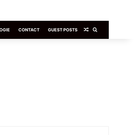
Article Aléatoire
Rechercher
OGIE
CONTACT
GUEST POSTS