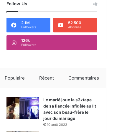
Follow Us
2.1M
52 500
Followers
Abonnés
126k
Followers
Populaire
Récent
Commentaires
Le marié joue la s3xtape
de sa fiancée infidèle au lit
avec son beau-frère le
jour du mariage
10 août 2022