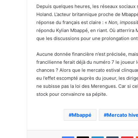
Depuis quelques heures, les réseaux sociaux
Holand. L’acteur britannique proche de Mbappé
réponse du français est claire :
«
Non, impossib
répondu
Kylian Mbappé, en riant. Où atterrira
que les discussions pour une prolongation ont
Aucune donnée financière n’est précisée, mais 
francilienne ferait déjà du numéro 7 le joueur l
chances ? Alors que le mercato estival clinqua
eu l’effet escompté auprès du joueur, les diri
ne subisse pas la loi des Merengues. Car si cel
stock pour convaincre sa pépite.
Mbappé
Mercato hive
Facebook
X
Linkedin
Tumblr
Pi