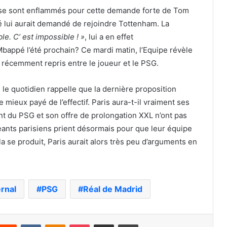
 se sont enflammés pour cette demande forte de Tom
 lui aurait demandé de rejoindre Tottenham. La
le. C’ est impossible ! »
, lui a en effet
 Mbappé l’été prochain? Ce mardi matin, l’Equipe révèle
 récemment repris entre le joueur et le PSG.
le quotidien rappelle que la dernière proposition
e mieux payé de l’effectif. Paris aura-t-il vraiment ses
nt du PSG et son offre de prolongation XXL n’ont pas
geants parisiens prient désormais pour que leur équipe
a se produit, Paris aurait alors très peu d’arguments en
rnal
PSG
Réal de Madrid
nterest
Reddit
VKontakte
Odnoklassniki
Pocket
Partager par email
Imprimer