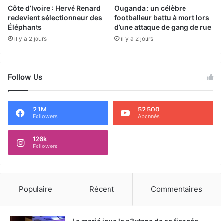
Côte d’Ivoire : Hervé Renard
Ouganda : un célèbre
redevient sélectionneur des
footballeur battu à mort lors
Éléphants
d’une attaque de gang de rue
il y a 2 jours
il y a 2 jours
Follow Us
2.1M
52 500
Followers
Abonnés
126k
Followers
Populaire
Récent
Commentaires
Le marié joue la s3xtape de sa fiancée