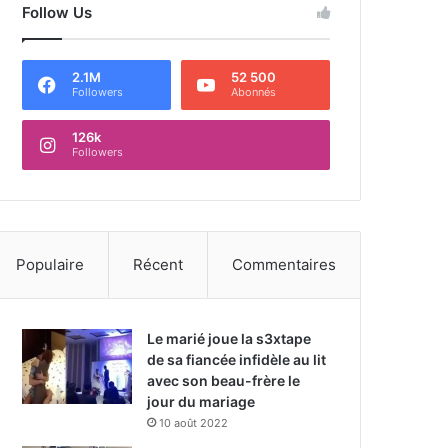
Follow Us
2.1M
52 500
Followers
Abonnés
126k
Followers
Populaire
Récent
Commentaires
Le marié joue la s3xtape
de sa fiancée infidèle au lit
avec son beau-frère le
jour du mariage
10 août 2022