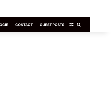
Article Aléatoire
Rechercher
OGIE
CONTACT
GUEST POSTS