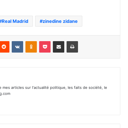
Real Madrid
zinedine zidane
nterest
Reddit
VKontakte
Odnoklassniki
Pocket
Partager par email
Imprimer
mes articles sur l'actualité politique, les faits de société, le
ag.com