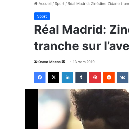
Accueil
/
Sport
/
Réal Madrid: Zinédine Zidane tran
Sport
Réal Madrid: Zi
tranche sur l’av
Envoyer
Oscar Mbena
13 mars 2019
un
Facebook
X
Linkedin
Tumblr
Pinterest
Reddit
courriel