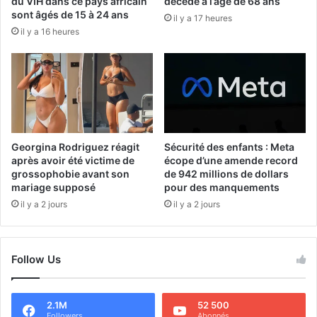
du VIH dans ce pays africain
décédé à l’âge de 68 ans
sont âgés de 15 à 24 ans
il y a 17 heures
il y a 16 heures
Georgina Rodriguez réagit
Sécurité des enfants : Meta
après avoir été victime de
écope d’une amende record
grossophobie avant son
de 942 millions de dollars
mariage supposé
pour des manquements
il y a 2 jours
il y a 2 jours
Follow Us
2.1M
52 500
Followers
Abonnés