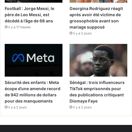
Football : Jorge Messi, le
Georgina Rodriguez réagit
père de Leo Messi, est
après avoir été victime de
décédé à l’âge de 68 ans
grossophobie avant son
mariage supposé
il y a 17 heures
il y a 2 jours
Sécurité des enfants : Meta
Sénégal : trois influenceurs
écope d’une amende record
TikTok emprisonnés pour
de 942 millions de dollars
des publications critiquant
pour des manquements
Diomaye Faye
il y a 2 jours
il y a 2 jours