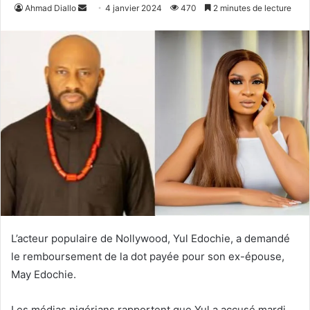
Envoyer
Ahmad Diallo
4 janvier 2024
470
2 minutes de lecture
un
courriel
L’acteur populaire de Nollywood, Yul Edochie, a demandé
le remboursement de la dot payée pour son ex-épouse,
May Edochie.
Les médias nigérians rapportent que Yul a accusé mardi