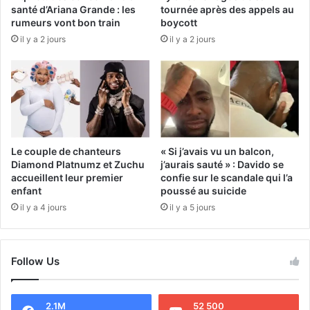
santé d’Ariana Grande : les
tournée après des appels au
rumeurs vont bon train
boycott
il y a 2 jours
il y a 2 jours
Le couple de chanteurs
« Si j’avais vu un balcon,
Diamond Platnumz et Zuchu
j’aurais sauté » : Davido se
accueillent leur premier
confie sur le scandale qui l’a
enfant
poussé au suicide
il y a 4 jours
il y a 5 jours
Follow Us
2.1M
52 500