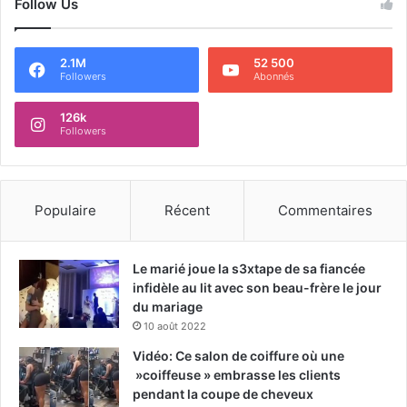
Follow Us
2.1M
52 500
Followers
Abonnés
126k
Followers
Populaire
Récent
Commentaires
Le marié joue la s3xtape de sa fiancée
infidèle au lit avec son beau-frère le jour
du mariage
10 août 2022
Vidéo: Ce salon de coiffure où une
»coiffeuse » embrasse les clients
pendant la coupe de cheveux