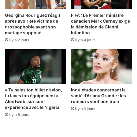
Georgina Rodriguez réagit
FIFA : Le Premier ministre
après avoir été victime de
canadien Mark Carney exige
grossophobie avant son
la démission de Gianni
mariage supposé
Infantino
il y a 2 jours
il y a 4 jours
« Tu paies ton billet d’avion,
Inquiétudes concernant la
tu laves ton équipement » :
santé d’Ariana Grande : les
Alex Iwobi sur son
rumeurs vont bon train
expérience avec le Nigeria
il y a 6 jours
il y a 5 jours