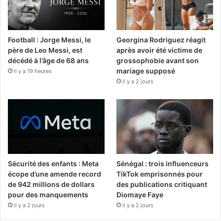
Football : Jorge Messi, le
Georgina Rodriguez réagit
père de Leo Messi, est
après avoir été victime de
décédé à l’âge de 68 ans
grossophobie avant son
mariage supposé
il y a 19 heures
il y a 2 jours
Sécurité des enfants : Meta
Sénégal : trois influenceurs
écope d’une amende record
TikTok emprisonnés pour
de 942 millions de dollars
des publications critiquant
pour des manquements
Diomaye Faye
il y a 2 jours
il y a 2 jours