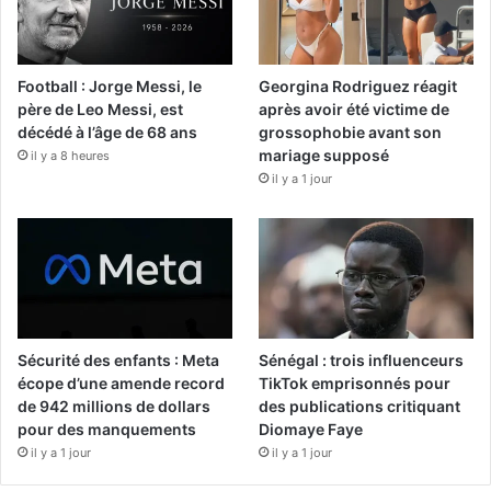
Football : Jorge Messi, le
Georgina Rodriguez réagit
père de Leo Messi, est
après avoir été victime de
décédé à l’âge de 68 ans
grossophobie avant son
mariage supposé
il y a 8 heures
il y a 1 jour
Sécurité des enfants : Meta
Sénégal : trois influenceurs
écope d’une amende record
TikTok emprisonnés pour
de 942 millions de dollars
des publications critiquant
pour des manquements
Diomaye Faye
il y a 1 jour
il y a 1 jour