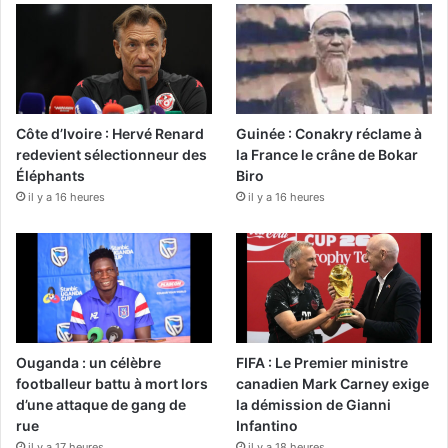
Côte d’Ivoire : Hervé Renard
Guinée : Conakry réclame à
redevient sélectionneur des
la France le crâne de Bokar
Éléphants
Biro
il y a 16 heures
il y a 16 heures
Ouganda : un célèbre
FIFA : Le Premier ministre
footballeur battu à mort lors
canadien Mark Carney exige
d’une attaque de gang de
la démission de Gianni
rue
Infantino
il y a 17 heures
il y a 18 heures