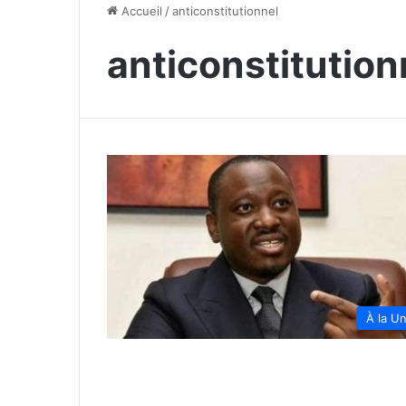
Accueil
/
anticonstitutionnel
anticonstitution
À la U