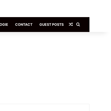
Article Aléatoire
Rechercher
OGIE
CONTACT
GUEST POSTS