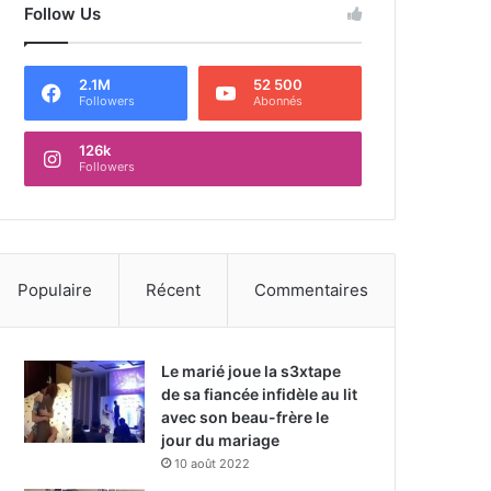
Follow Us
2.1M
52 500
Followers
Abonnés
126k
Followers
Populaire
Récent
Commentaires
Le marié joue la s3xtape
de sa fiancée infidèle au lit
avec son beau-frère le
jour du mariage
10 août 2022