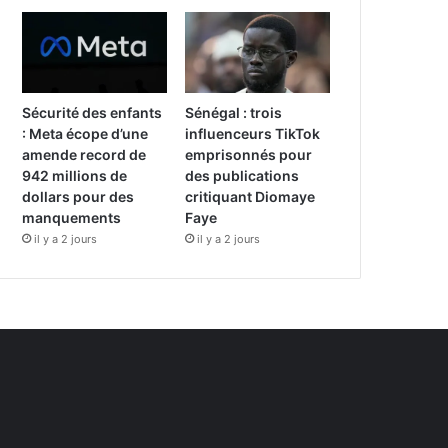
Sécurité des enfants
Sénégal : trois
: Meta écope d’une
influenceurs TikTok
amende record de
emprisonnés pour
942 millions de
des publications
dollars pour des
critiquant Diomaye
manquements
Faye
il y a 2 jours
il y a 2 jours