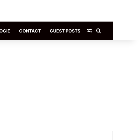
Article Aléatoire
Rechercher
OGIE
CONTACT
GUEST POSTS