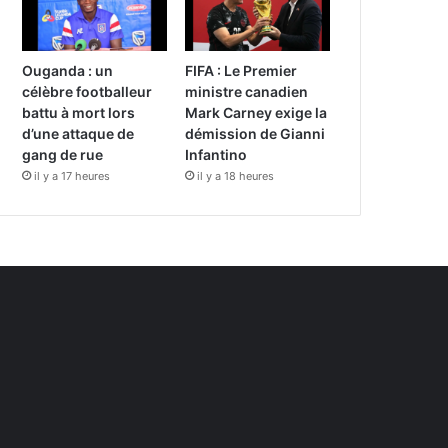
Ouganda : un
FIFA : Le Premier
célèbre footballeur
ministre canadien
battu à mort lors
Mark Carney exige la
d’une attaque de
démission de Gianni
gang de rue
Infantino
il y a 17 heures
il y a 18 heures