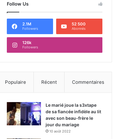
Follow Us
2.1M
52 500
Followers
Abonnés
126k
Followers
Populaire
Récent
Commentaires
Le marié joue la s3xtape
de sa fiancée infidèle au lit
avec son beau-frère le
jour du mariage
10 août 2022