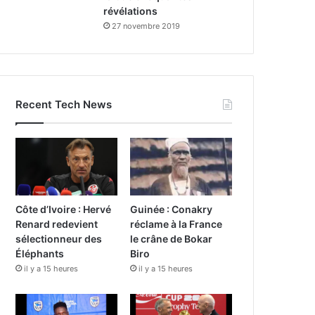
révélations
27 novembre 2019
Recent Tech News
Côte d’Ivoire : Hervé
Guinée : Conakry
Renard redevient
réclame à la France
sélectionneur des
le crâne de Bokar
Éléphants
Biro
il y a 15 heures
il y a 15 heures