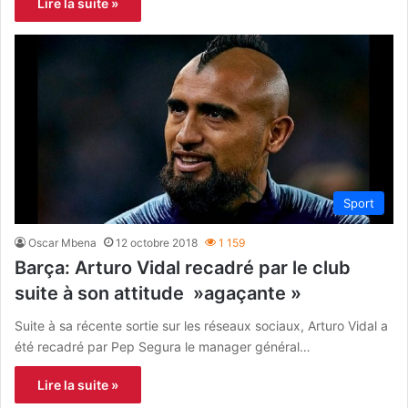
Lire la suite »
Sport
Oscar Mbena
12 octobre 2018
1 159
Barça: Arturo Vidal recadré par le club
suite à son attitude »agaçante »
Suite à sa récente sortie sur les réseaux sociaux, Arturo Vidal a
été recadré par Pep Segura le manager général…
Lire la suite »