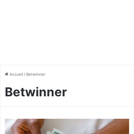
Accueil
/
Betwinner
Betwinner