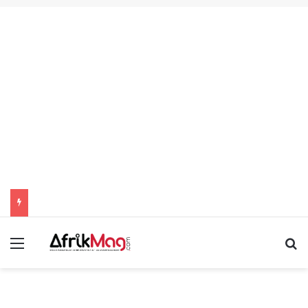
Menu
R