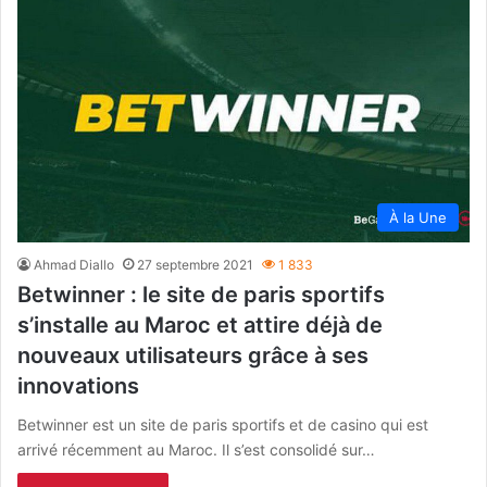
À la Une
Ahmad Diallo
27 septembre 2021
1 833
Betwinner : le site de paris sportifs
s’installe au Maroc et attire déjà de
nouveaux utilisateurs grâce à ses
innovations
Betwinner est un site de paris sportifs et de casino qui est
arrivé récemment au Maroc. Il s’est consolidé sur…